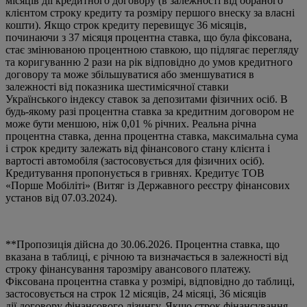
місяців дії кредитного договору (в залежності від обраного
клієнтом строку кредиту та розміру першого внеску за власні
кошти). Якщо строк кредиту перевищує 36 місяців,
починаючи з 37 місяця процентна ставка, що була фіксована,
стає змінюваною процентною ставкою, що підлягає перегляду
та коригуванню 2 рази на рік відповідно до умов кредитного
договору та може збільшуватися або зменшуватися в
залежності від показника шестимісячної ставки
Українського індексу ставок за депозитами фізичних осіб. В
будь-якому разі процентна ставка за кредитним договором не
може бути меншою, ніж 0,01 % річних. Реальна річна
процентна ставка, денна процентна ставка, максимальна сума
і строк кредиту залежать від фінансового стану клієнта і
вартості автомобіля (застосовується для фізичних осіб).
Кредитування пропонується в гривнях. Кредитує ТОВ
«Порше Мобіліті» (Витяг із Державного реєстру фінансових
установ від 07.03.2024).
**Пропозиція дійсна до 30.06.2026. Процентна ставка, що
вказана в таблиці, є річною та визначається в залежності від
строку фінансування тарозміру авансового платежу.
Фіксована процентна ставка у розмірі, відповідно до таблиці,
застосовується на строк 12 місяців, 24 місяці, 36 місяців
дії договору фінансового лізингу. Якщо строк фінансування