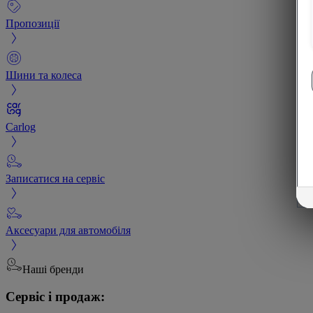
Пропозиції
Шини та колеса
Carlog
Записатися на сервіс
Аксесуари для автомобіля
Наші бренди
Сервіс і продаж: