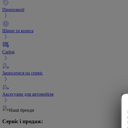
Пропозиції
Шини та колеса
Carlog
Записатися на сервіс
Аксесуари для автомобіля
Наші бренди
Сервіс і продаж: